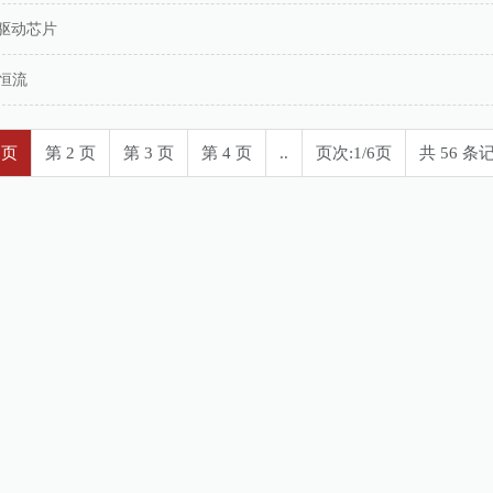
驱动芯片
带恒流
 页
第 2 页
第 3 页
第 4 页
..
页次:1/6页
共 56 条