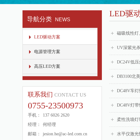
LED驱
导航分类
NEWS
磁吸线性灯
LED驱动方案
UV深紫光
电源管理方案
DC24V低
高压LED方案
DB3100
DC48V车
联系我们
CONTACT US
0755-23500973
DC48V灯
手机：
137 6026 2620
柔性洗墙灯
经理：
何经理
邮箱：
jesion.he@ac-led.com.cn
水平仪激光