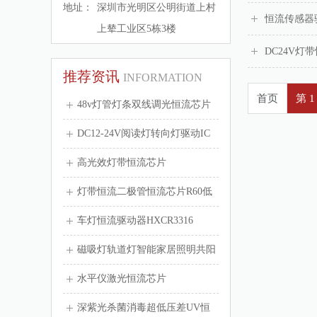
地址：
深圳市光明区公明街道上村
恒流传感器
上辇工业区5栋3楼
DC24V灯
推荐资讯
INFORMATION
首页
第 1
48v灯管灯条双线调光恒流芯片
HXCR2...
DC12-24V阅读灯转向灯驱动IC
高光效灯带恒流芯片
灯带恒流二极管恒流芯片R60低
于1毛钱
车灯恒流驱动器HXCR3316
磁吸灯轨道灯智能家居照明共阳
极调光无频闪...
水平仪激光恒流芯片
深紫光杀菌消毒超低压差UV恒